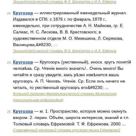
Энциклопедический словарь Ф.А. Брокгауза и И.А. Ефрона
Кругозор
— иллюстрированный еженедельный журнал.
23
Издавался в СПб. с 1876 г. по февраль 1878 г.,
еженедельно, при сотрудничестве А. Н. Майкова, гр. Е.
Салиас, Н. С. Лескова, В. В. Крестовского; в
художественном отделе М. О. Микешина, Л. Серякова,
Васнецова,&#8230; …
Энциклопедический словарь Ф.А. Брокгауза и И.А. Ефрона
Кругозор
— Кругозоръ (умственный), иноск. кругъ понятій
24
человѣка. Ср. Чтеніе много значитъ!.. Очень много! Вы
читайте и сразу увидите, какъ рѣзко измѣнится вашъ
кругозоръ. А. П. Чеховъ. Чтеніе. Ср. Если онъ ничего не
читалъ, то умственный кругозоръ его&#8230; …
Большой толково-фразеологический словарь Михельсона
(оригинальная орфография)
Кругозор
— м. 1. Пространство, которое можно окинуть
25
взором. 2. перен. Объём, широта интересов, знаний и т.п.
Толковый словарь Ефремовой. Т. Ф. Ефремова. 2000 …
Современный толковый словарь русского языка Ефремовой