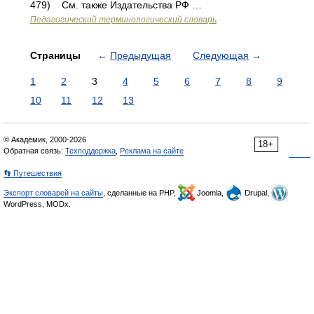
479) См. также Издательства РФ …
Педагогический терминологический словарь
Страницы
←
Предыдущая
Следующая
→
1
2
3
4
5
6
7
8
9
10
11
12
13
© Академик, 2000-2026
18+
Обратная связь:
Техподдержка
,
Реклама на сайте
👣 Путешествия
Экспорт словарей на сайты
, сделанные на PHP,
Joomla,
Drupal,
WordPress, MODx.