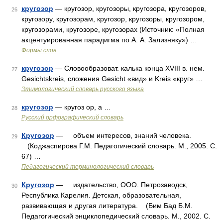
кругозор
— кругозор, кругозоры, кругозора, кругозоров,
26
кругозору, кругозорам, кругозор, кругозоры, кругозором,
кругозорами, кругозоре, кругозорах (Источник: «Полная
акцентуированная парадигма по А. А. Зализняку») …
Формы слов
кругозор
— Словообразоват. калька конца XVIII в. нем.
27
Gesichtskreis, сложения Gesicht «вид» и Kreis «круг» …
Этимологический словарь русского языка
кругозор
— кругоз ор, а …
28
Русский орфографический словарь
Кругозор
— объем интересов, знаний человека.
29
(Коджаспирова Г.М. Педагогический словарь. М., 2005. С.
67) …
Педагогический терминологический словарь
Кругозор
— издательство, ООО. Петрозаводск,
30
Республика Карелия. Детская, образовательная,
развивающая и другая литература. (Бим Бад Б.М.
Педагогический энциклопедический словарь. М., 2002. С.